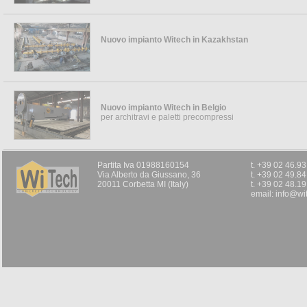
Nuovo impianto Witech in Kazakhstan
Paletti da Vigna e Architravi
Pannelli Leg
...
Witech LWP
Inserto speciale pe
Nuovo impianto Witech in Belgio
argilla.
per architravi e paletti precompressi
Questi pannelli di a
divisorio negli edific
Partita Iva 01988160154
t. +39 02 46.9
Via Alberto da Giussano, 36
t. +39 02 49.8
20011 Corbetta MI (Italy)
t. +39 02 48.1
email:
info@wit