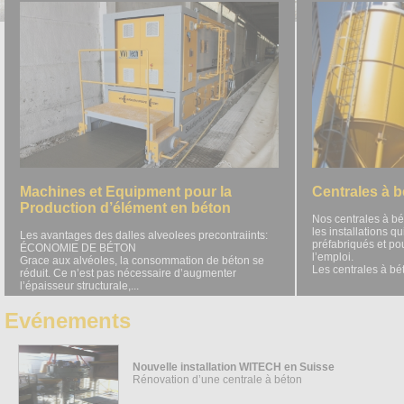
Machines et Equipment pour la
Centrales à 
Production d’élément en béton
Nos centrales à bé
les installations q
Les avantages des dalles alveolees precontraiints:
préfabriqués et po
ÉCONOMIE DE BÉTON
l’emploi.
Grace aux alvéoles, la consommation de béton se
Les centrales à bét
réduit. Ce n’est pas nécessaire d’augmenter
l’épaisseur structurale,...
Evénements
Nouvelle installation WITECH en Suisse
Rénovation d’une centrale à béton