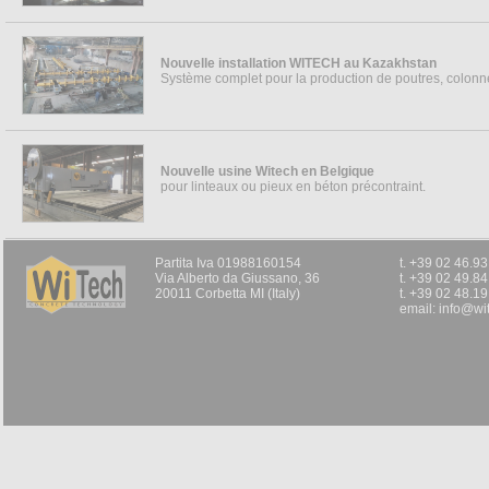
Nouvelle installation WITECH au Kazakhstan
Système complet pour la production de poutres, colonne
Pieux pour vignes
Witech clois
...
Witech machine p
léger. (LWP)
Nouvelle usine Witech en Belgique
La machine Witech
pour linteaux ou pieux en béton précontraint.
production de pann
béton léger, sans 
Ces panneau...
Partita Iva 01988160154
t. +39 02 46.9
Via Alberto da Giussano, 36
t. +39 02 49.8
20011 Corbetta MI (Italy)
t. +39 02 48.1
email:
info@wit